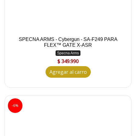
SPECNA ARMS - Cybergun - SA-F249 PARA
FLEX™ GATE X-ASR
Specna Arms
$ 349.990
Agregar al carro
-6%