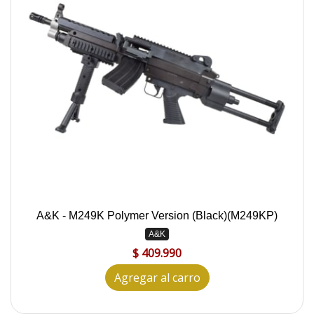
A&K - M249K Polymer Version (Black)(M249KP)
A&K
$ 409.990
Agregar al carro