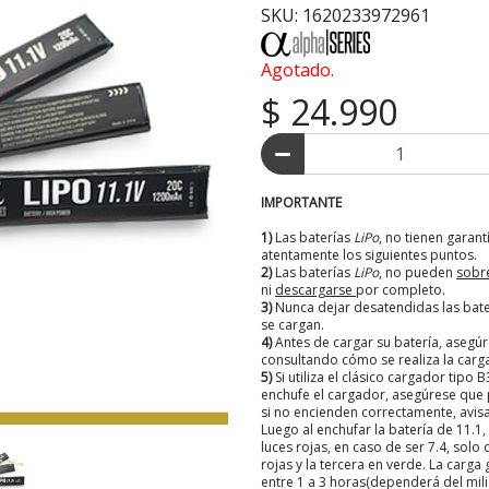
SKU: 1620233972961
Agotado.
$ 24.990
IMPORTANTE
1)
Las baterías
LiPo
, no tienen garant
atentamente los siguientes puntos.
2)
Las baterías
LiPo
, no pueden
sobr
ni
descargarse
por completo.
3)
Nunca dejar desatendidas las bate
se cargan.
4)
Antes de cargar su batería, asegú
consultando cómo se realiza la carg
5)
Si utiliza el clásico cargador tipo B
enchufe el cargador, asegúrese que 
si no encienden correctamente, avisar
Luego al enchufar la batería de 11.1,
luces rojas, en caso de ser 7.4, solo
rojas y la tercera en verde. La carg
entre 1 a 3 horas(dependerá del mil