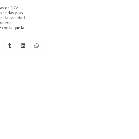
as de 3.7v,
s celdas y las
 es la cantidad
atería.
 con la que la