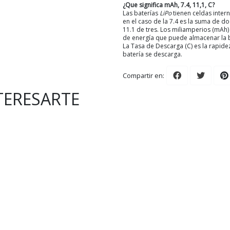
¿Que significa mAh, 7.4, 11,1, C?
Las baterías
LiPo
tienen celdas intern
en el caso de la 7.4 es la suma de do
11.1 de tres. Los miliamperios (mAh)
de energía que puede almacenar la b
La Tasa de Descarga (C) es la rapidez
batería se descarga.
Compartir en:
TERESARTE