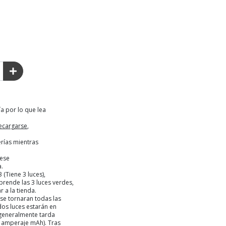
ía por lo que lea
ecargarse
,
rías mientras
rese
a.
3 (Tiene 3 luces),
prende las 3 luces verdes,
 a la tienda.
 se tornaran todas las
 dos luces estarán en
a generalmente tarda
i amperaje mAh). Tras