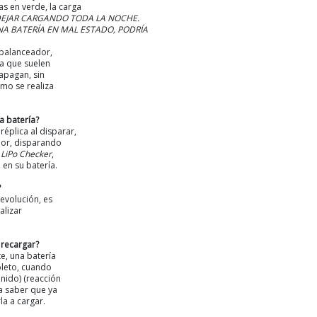
as en verde, la carga
EJAR CARGANDO TODA LA NOCHE.
A BATERÍA EN MAL ESTADO, PODRÍA
o balanceador,
ya que suelen
 apagan, sin
mo se realiza
 batería?
 réplica al disparar,
jor, disparando
n
LiPo
Checker
,
 en su batería.
?
devolución, es
alizar
 recargar?
, una batería
leto, cuando
onido) (reacción
ra saber que ya
la a cargar.