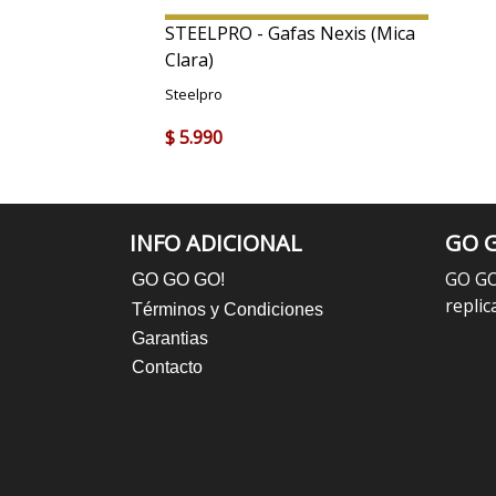
STEELPRO - Gafas Nexis (Mica
Clara)
Steelpro
$ 5.990
INFO ADICIONAL
GO G
GO GO
GO GO GO!
replic
Términos y Condiciones
Garantias
Contacto