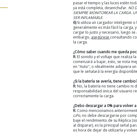
pasar el tiempo y las luces estén tod
ya está completa, desenchufar.
NO D
SIEMPRE MONITOREAR LA CARGA. UN
SER INFLAMABLE.
6)
Si utiliza un cargador inteligente 
generalmente es más fácil la carga, 
cargar lo justo y necesario, luego se
embargo,
asegúrese
consultando co
la carga.
¿Cómo saber cuando me queda poca
R:
El sonido y el voltaje que realiza la
comenzará a bajar, esto, se nota me
en "Auto", o idealmente adquiera u
que le señalará la energía disponible
¿Si la batería se avería, tiene cambio
R:
No, la batería no tiene cambio ni 
responsabilidad única del usuario re
correctamente la carga.
¿Debo descargar a 0% para volver a
R:
Como mencionamos anteriormente
LiPo
, no debe descargarse por comp
baje el rendimiento de su Réplica (s
al disparar), es la principal señal pa
es hora de dejar de utilizarla y volver