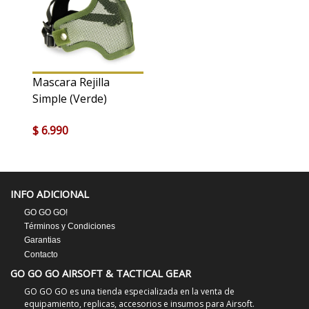
Mascara Rejilla
Simple (Verde)
$ 6.990
INFO ADICIONAL
GO GO GO!
Términos y Condiciones
Garantias
Contacto
GO GO GO AIRSOFT & TACTICAL GEAR
GO GO GO es una tienda especializada en la venta de
equipamiento, replicas, accesorios e insumos para Airsoft.