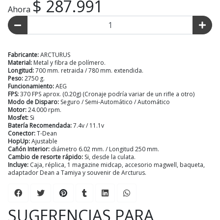
$ 287.991
Ahora
Fabricante:
ARCTURUS
Material:
Metal y fibra de polímero.
Longitud:
700 mm. retraida / 780 mm. extendida.
Peso:
2750 g.
Funcionamiento:
AEG
FPS:
370 FPS aprox. (0.20g) (Cronaje podría variar de un rifle a otro)
Modo de Disparo:
Seguro / Semi-Automático / Automático
Motor:
24.000 rpm.
Mosfet:
Si
Batería Recomendada:
7.4v / 11.1v
Conector:
T-Dean
HopUp:
Ajustable
Cañón Interior:
diámetro 6.02 mm. / Longitud 250 mm.
Cambio de resorte rápido:
Si, desde la culata.
Incluye:
Caja, réplica, 1 magazine midcap, accesorio magwell, baqueta,
adaptador Dean a Tamiya y souvenir de Arcturus.
SUGERENCIAS PARA