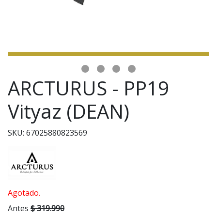
ARCTURUS - PP19
Vityaz (DEAN)
SKU: 67025880823569
Agotado.
Antes
$ 319.990