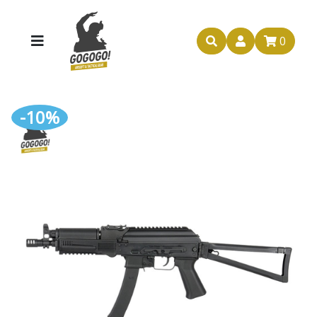
0
-10%