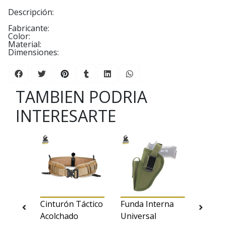
Descripción:
Fabricante:
Color:
Material:
Dimensiones:
TAMBIEN PODRIA
INTERESARTE
PC
Cinturón Táctico
Funda Interna
Chale
Acolchado
Universal
(Coyot