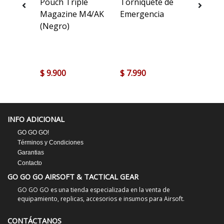
s
Pouch Triple
Torniquete de
Short 
n
Magazine M4/AK
Emergencia
4x30
(Negro)
yote)
$ 9.900
$ 7.990
$ 84.9
INFO ADICIONAL
GO GO GO!
Términos y Condiciones
Garantias
Contacto
GO GO GO AIRSOFT & TACTICAL GEAR
GO GO GO es una tienda especializada en la venta de
equipamiento, replicas, accesorios e insumos para Airsoft.
CONTÁCTANOS