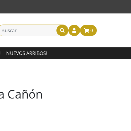
0
!
NUEVOS ARRIBOS!
a Cañón