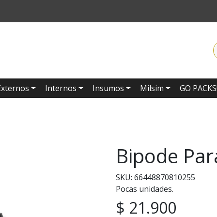
Externos
Internos
Insumos
Milsim
GO PACKS
Bipode Par
SKU: 66448870810255
Pocas unidades.
$ 21.900