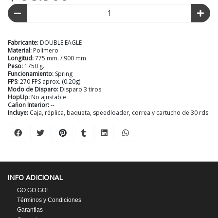
Fabricante:
DOUBLE EAGLE
Material:
Polímero
Longitud:
775 mm. / 900 mm
Peso:
1750 g.
Funcionamiento:
Spring
FPS:
270 FPS aprox. (0.20g)
Modo de Disparo:
Disparo 3 tiros
HopUp:
No ajustable
Cañon Interior:
--
Incluye:
Caja, réplica, baqueta, speedloader, correa y cartucho de 30 rds.
INFO ADICIONAL
GO GO GO!
Términos y Condiciones
Garantias