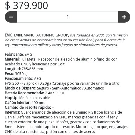
$ 379.900
EMG:
EVIKE MANUFACTURING GROUP,
fue fundada en 2001 con la misión
de crear armas de entrenamiento en su versión final, para fuerzas de la
ley, entrenamiento militar y otros juegos de simuladores de guerra.
Fabricante
: EMG
Material:
Full Metal, Receptor de aleación de aluminio fundido con
acabado CNC y licenciada por Colt.
Longitud:
785/865 mm.
Peso:
3050 g.
Funcionamiento:
AEG
FPS:
360 FPS aprox. (0.20g.) (Cronaje podría variar de un rifle a otro)
Modo de Disparo:
Seguro / Semi-Automático / Automático
Batería Recomendada:
7.4v / 11.1v
HopUp:
Metálico ajustable
Cañón Interior:
400mm.
Cambio de resorte rápido:
--
Internos:
Guardamanos de aleación de aluminio RIS II con licencia de
Daniel Defense mecanizado en CNC, marcas grabadas con láser y
cuerpo exterior de una pieza. Mosfet, gearbox con rodamientos de
8mm. sistema cambio rápido de resorte. Motor high torque, engranajes
CNC de alta resistencia, pistón con dientes de acero.