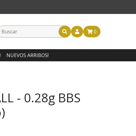
0
!
NUEVOS ARRIBOS!
L - 0.28g BBS
)