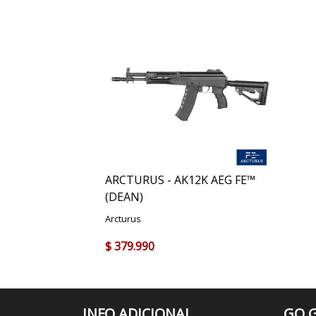
ARCTURUS - AK12K AEG FE™
(DEAN)
Arcturus
$ 379.990
INFO ADICIONAL
GO G