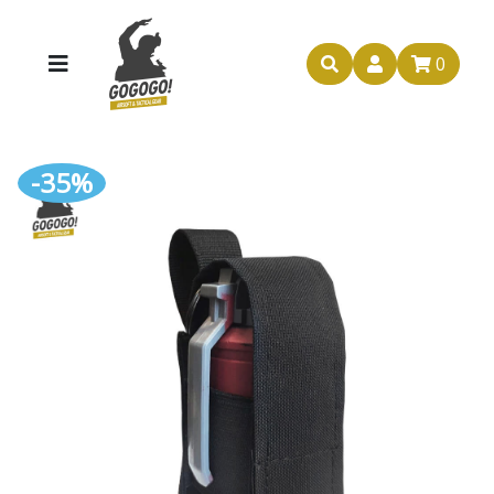
0
-35%