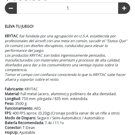
ELEVA TU JUEGO!
KRYTAC
fue fundada por una agrupación en U.S.A. establecida por
profesionales del airsoft con una meta en común, sacudir el "Status Quo"
(lo común) con diseños disruptivos, conducidos para elevar la
performance del juego.
Los productos KRYTAC son todos ingeniosamente pensados,
manufacturados con materiales premium y procesos de alta calidad,
diseñados para dar a los consumidores una ventaja injusta sobre la
competencia.
Tomar el campo con confianza conociendo lo que tu KRYTAC sabe hacer
afuera y soportar sobre el resto.
Fabricante:
KRYTAC
Material:
Full metal (acero, aluminio) y polímero de alta densidad.
Longitud:
750 mm. plegada / 835 mm. extendida.
Peso:
3500 g.
Funcionamiento:
AEG
FPS:
400 FPS aprox. (0.20g) (Cronaje podría variar de un rifle a otro)
Modo de Disparo:
Seguro / Semi-Automático / Automático
Batería Recomendada:
7.4v / 11.1v
Conector:
T-Dean
HopUp:
Ajustable