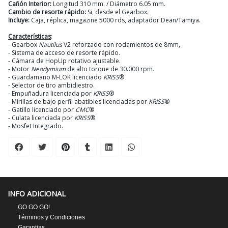
Cañón Interior:
Longitud 310 mm. / Diámetro 6.05 mm.
Cambio de resorte rápido:
Si, desde el Gearbox.
Incluye:
Caja, réplica, magazine 5000 rds, adaptador Dean/Tamiya.
Características
:
- Gearbox
Nautilus
V2 reforzado con rodamientos de 8mm,
- Sistema de acceso de resorte rápido.
- Cámara de HopUp rotativo ajustable.
- Motor
Neodymium
de alto torque de 30.000 rpm.
- Guardamano M-LOK licenciado
KRISS
®
- Selector de tiro ambidiestro.
- Empuñadura licenciada por
KRISS
®
- Mirillas de bajo perfil abatibles licenciadas por
KRISS
®
- Gatillo licenciado por
CMC
®
- Culata licenciada por
KRISS
®
- Mosfet Integrado.
INFO ADICIONAL
GO GO GO!
Términos y Condiciones
Garantias