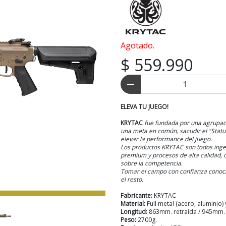
Agotado.
$ 559.990
ELEVA TU JUEGO!
KRYTAC
fue fundada por una agrupaci
una meta en común, sacudir el "Statu
elevar la performance del juego.
Los productos KRYTAC son todos ing
premium y procesos de alta calidad, 
sobre la competencia.
Tomar el campo con confianza conoci
el resto.
Fabricante:
KRYTAC
Material:
Full metal (acero, aluminio)
Longitud:
863mm. retraída / 945mm. 
Peso:
2700g.