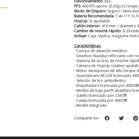
Funcionamiento:
AEG
FPS:
400 FPS aprox. (0.20g.) (Cronaje p
Modo de Disparo:
Seguro / Semi-Au
Batería Recomendada:
7.4v / 11.1v 
HopUp:
Si, ajustable.
Cañón Interior:
416 mm. / diametro 
Cambio de resorte rápido:
Si (Desde
Incluye:
Caja, réplica, magazine mid-
Características:
- Cuerpo de aleación metálico.
- Gearbox
Nautilus
reforzado con r
- Sistema de acceso de resorte rápid
- Cámara de HopUp rotativo ajustab
- Motor
Neodymium
de alto torque 
- Guardamano M-LOK licenciado
KRI
- Selector de tiro ambidiestro.
- Empuñadura licenciada por
KRISS
®
- Mirillas de bajo perfil abatibles li
- Gatillo licenciado por
CMC
®
- Culata licenciada por
KRISS
®
- Mosfet Integrado.
Compartir en: