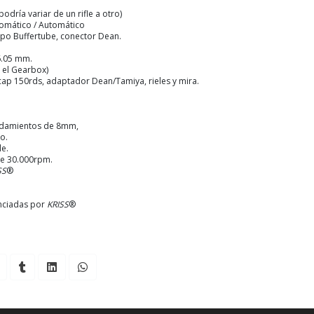
odría variar de un rifle a otro)
tomático / Automático
Tipo Buffertube, conector Dean.
6.05 mm.
 el Gearbox)
cap 150rds, adaptador Dean/Tamiya, rieles y mira.
odamientos de 8mm,
o.
le.
de 30.000rpm.
SS
®
cenciadas por
KRISS
®