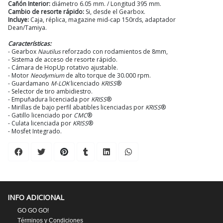
Cañón Interior:
diámetro 6.05 mm. / Longitud 395 mm.
Cambio de resorte rápido:
Si, desde el Gearbox.
Incluye:
Caja, réplica, magazine mid-cap 150rds, adaptador
Dean/Tamiya.
Características:
- Gearbox
Nautilus
reforzado con rodamientos de 8mm,
- Sistema de acceso de resorte rápido.
- Cámara de HopUp rotativo ajustable.
- Motor
Neodymium
de alto torque de 30.000 rpm.
- Guardamano
M-LOK
licenciado
KRISS
®
- Selector de tiro ambidiestro.
- Empuñadura licenciada por
KRISS
®
- Mirillas de bajo perfil abatibles licenciadas por
KRISS
®
- Gatillo licenciado por
CMC
®
- Culata licenciada por
KRISS
®
- Mosfet Integrado.
INFO ADICIONAL
GO GO GO!
Términos y Condiciones