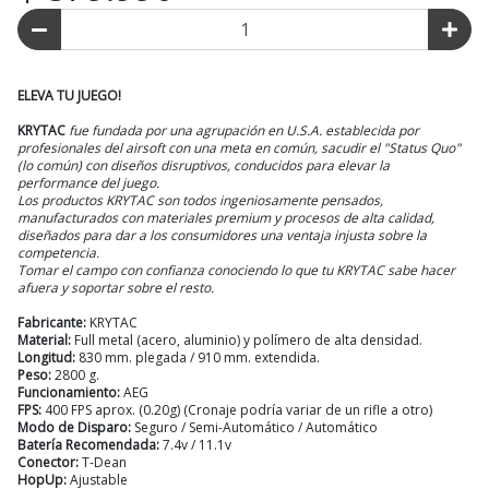
ELEVA TU JUEGO!
KRYTAC
fue fundada por una agrupación en U.S.A. establecida por
profesionales del airsoft con una meta en común, sacudir el "Status Quo"
(lo común) con diseños disruptivos, conducidos para elevar la
performance del juego.
Los productos KRYTAC son todos ingeniosamente pensados,
manufacturados con materiales premium y procesos de alta calidad,
diseñados para dar a los consumidores una ventaja injusta sobre la
competencia.
Tomar el campo con confianza conociendo lo que tu KRYTAC sabe hacer
afuera y soportar sobre el resto.
Fabricante:
KRYTAC
Material:
Full metal (acero, aluminio) y polímero de alta densidad.
Longitud:
830 mm. plegada / 910 mm. extendida.
Peso:
2800 g.
Funcionamiento:
AEG
FPS:
400 FPS aprox. (0.20g) (Cronaje podría variar de un rifle a otro)
Modo de Disparo:
Seguro / Semi-Automático / Automático
Batería Recomendada:
7.4v / 11.1v
Conector:
T-Dean
HopUp:
Ajustable