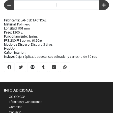
Fabricante:
LANCER TACTICAL
Material:
Polímero
Longitud:
901 mm.
Peso:
1300 g.
Funcionamiento:
Spring
FPS:
280 FPS aprox. (0.20g)
Modo de Disparo:
Disparo 3 tiros
HopUp:
--
Cañon Interior:
--
Incluye:
Caja, réplica, baqueta, speedloader y cartucho de 30 rds.
INFO ADICIONAL
GO GO GO!
Términos y Condiciones
Garantias
Contacto