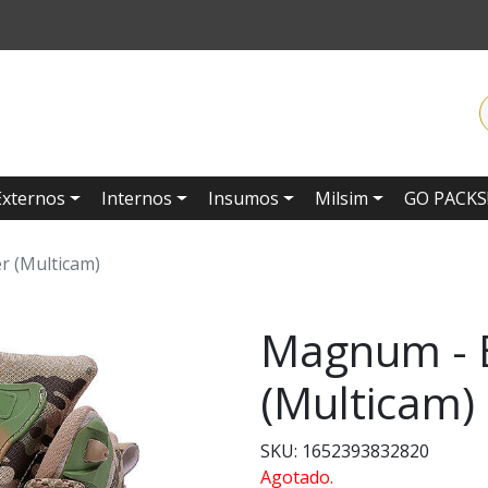
Externos
Internos
Insumos
Milsim
GO PACKS
r (Multicam)
Magnum - B
(Multicam)
SKU: 1652393832820
Agotado.