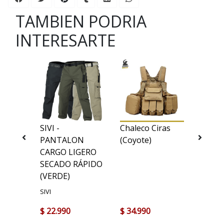
TAMBIEN PODRIA
INTERESARTE
 UX
SIVI -
Chaleco Ciras
Fast 
t NP3
PANTALON
(Coyote)
Abert
ght
CARGO LIGERO
SECADO RÁPIDO
(VERDE)
SIVI
$ 22.990
$ 34.990
$ 32.9