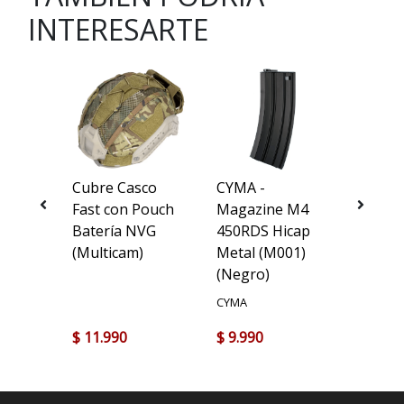
INTERESARTE
 -
Cubre Casco
CYMA -
Pouch
 Up
Fast con Pouch
Magazine M4
Scorp
RO AEG
Batería NVG
450RDS Hicap
Soft Sh
(Multicam)
Metal (M001)
7.62 (
(Negro)
CYMA
$ 11.990
$ 9.990
$ 9.99