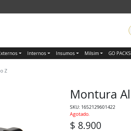
Externos
Internos
Insumos
Milsim
GO PACKS
po Z
Montura Al
SKU: 1652129601422
Agotado.
$ 8.900