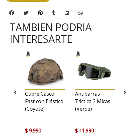
TAMBIEN PODRIA
INTERESARTE
jilla
Cubre Casco
Antiparras
Luz Q
Fast con Elástico
Táctica 3 Micas
(Verde
(Coyote)
(Verde)
$ 9.990
$ 11.990
$ 1.00