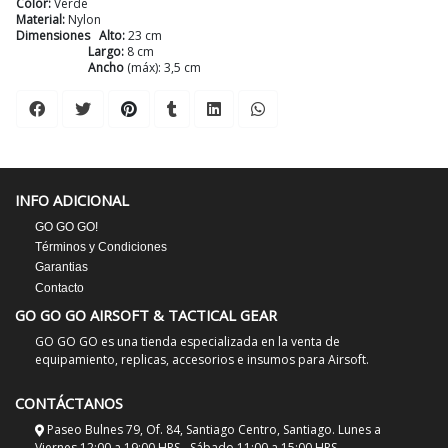
Color:
Verde
Material:
Nylon
Dimensiones Alto:
23 cm
Largo:
8 cm
Ancho
(máx): 3,5 cm
INFO ADICIONAL
GO GO GO!
Términos y Condiciones
Garantias
Contacto
GO GO GO AIRSOFT & TACTICAL GEAR
GO GO GO es una tienda especializada en la venta de
equipamiento, replicas, accesorios e insumos para Airsoft.
CONTÁCTANOS
Paseo Bulnes 79, Of. 84, Santiago Centro, Santiago. Lunes a