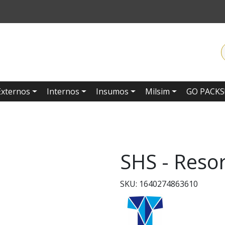
Externos
Internos
Insumos
Milsim
GO PACKS
SHS - Reso
SKU: 1640274863610