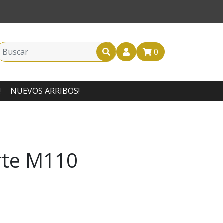
0
!
NUEVOS ARRIBOS!
rte M110