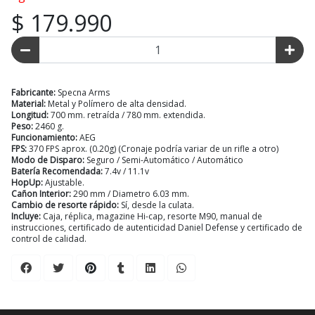
$ 179.990
Fabricante:
Specna Arms
Material:
Metal y Polímero de alta densidad.
Longitud:
700 mm. retraída / 780 mm. extendida.
Peso:
2460 g.
Funcionamiento:
AEG
FPS:
370 FPS aprox. (0.20g) (Cronaje podría variar de un rifle a otro)
Modo de Disparo:
Seguro / Semi-Automático / Automático
Batería Recomendada:
7.4v / 11.1v
HopUp:
Ajustable.
Cañon Interior:
290 mm / Diametro 6.03 mm.
Cambio de resorte rápido:
Sí, desde la culata.
Incluye:
Caja, réplica, magazine Hi-cap, resorte M90, manual de
instrucciones, certificado de autenticidad Daniel Defense y certificado de
control de calidad.