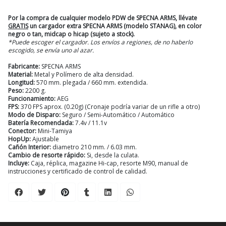
Por la compra de cualquier modelo PDW de SPECNA ARMS, llévate
GRATIS
un cargador extra SPECNA ARMS (modelo STANAG), en color
negro o tan, midcap o hicap (sujeto a stock).
*Puede escoger el cargador. Los envíos a regiones, de no haberlo
escogido, se envía uno al azar.
Fabricante:
SPECNA ARMS
Material:
Metal y Polímero de alta densidad.
Longitud:
570 mm. plegada / 660 mm. extendida.
Peso:
2200 g.
Funcionamiento:
AEG
FPS:
370 FPS aprox. (0.20g) (Cronaje podría variar de un rifle a otro)
Modo de Disparo:
Seguro / Semi-Automático / Automático
Batería Recomendada:
7.4v / 11.1v
Conector:
Mini-Tamiya
HopUp:
Ajustable
Cañón Interior:
diametro 210 mm. / 6.03 mm.
Cambio de resorte rápido:
Si, desde la culata.
Incluye:
Caja, réplica, magazine Hi-cap, resorte M90, manual de
instrucciones y certificado de control de calidad.