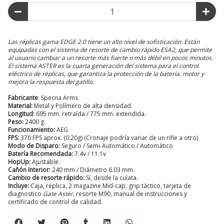
Las réplicas gama EDGE 2.0 tiene un alto nivel de sofisticación. Están
equipadas con el sistema de resorte de cambio rápido ESA2, que permite
al usuario cambiar a un resorte más fuerte o más débil en pocos minutos.
El sistema ASTER es la cuarta generación del sistema para el control
eléctrico de réplicas, que garantiza la protección de la batería, motor y
mejora la respuesta del gatillo.
Fabricante
: Specna Arms
Material:
Metal y Polímero de alta densidad.
Longitud:
695 mm. retraída / 775 mm. extendida.
Peso:
2400 g.
Funcionamiento:
AEG
FPS:
370 FPS aprox. (0.20g) (Cronaje podría variar de un rifle a otro)
Modo de Disparo:
Seguro / Semi-Automático / Automático
Batería Recomendada:
7.4v / 11.1v
HopUp:
Ajustable.
Cañón Interior:
240 mm / Diámetro 6.03 mm.
Cambio de resorte rápido:
Sí, desde la culata.
Incluye:
Caja, réplica, 2 magazine Mid-cap, grip táctico, tarjeta de
diagnostico
Gate Aster
, resorte M90, manual de instrucciones y
certificado de control de calidad.