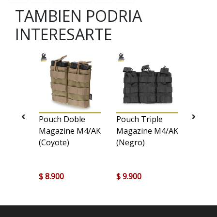
TAMBIEN PODRIA
INTERESARTE
lticam
Pouch Doble
Pouch Triple
STEEL
Magazine M4/AK
Magazine M4/AK
Gafas
(Coyote)
(Negro)
(Mica 
Steelpr
$ 8.900
$ 9.900
$ 5.99