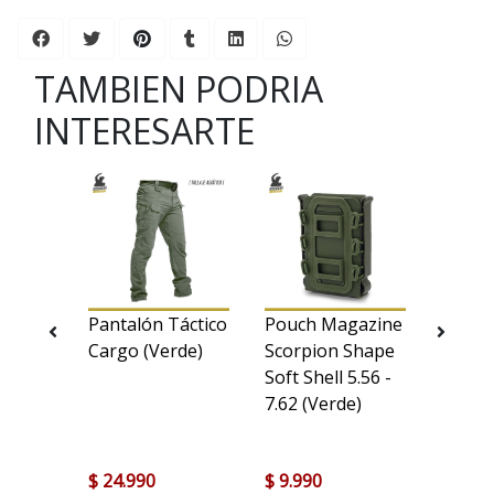
TAMBIEN PODRIA
INTERESARTE
Pantalón Táctico
Pouch Magazine
Pouch
Cargo (Verde)
Scorpion Shape
Parche
 25mm.
Soft Shell 5.56 -
7.62 (Verde)
$ 24.990
$ 9.990
$ 5.90