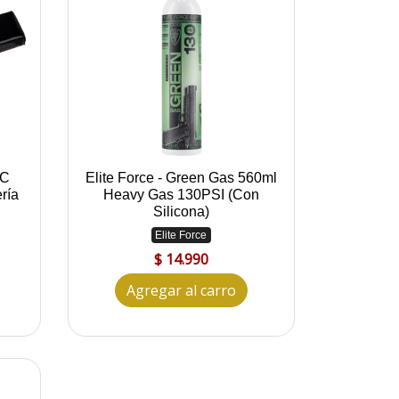
0C
Elite Force - Green Gas 560ml
ría
Heavy Gas 130PSI (Con
Silicona)
Elite Force
$ 14.990
Agregar al carro