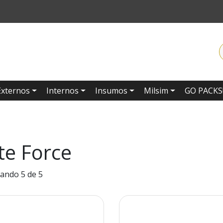
Externos
Internos
Insumos
Milsim
GO PACKS
ite Force
ando 5 de 5