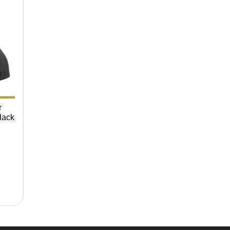
r
lack