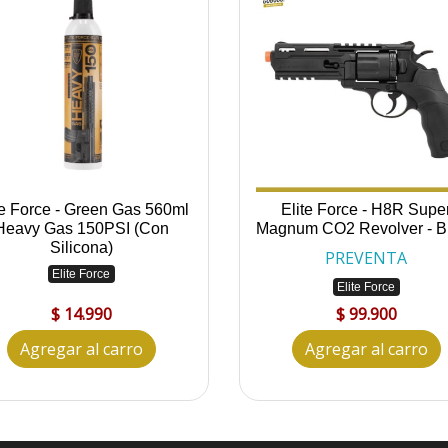
te Force - Green Gas 560ml
Elite Force - H8R Supe
Heavy Gas 150PSI (Con
Magnum CO2 Revolver - B
Silicona)
PREVENTA
Elite Force
Elite Force
$ 14.990
$ 99.900
Agregar al carro
Agregar al carro