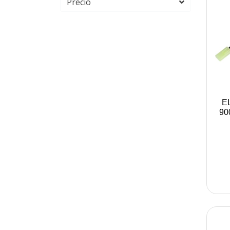
Precio
E
90