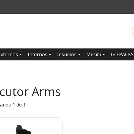
Externos
Internos
Insumos
Milsim
GO PACKS
cutor Arms
ando 1 de 1