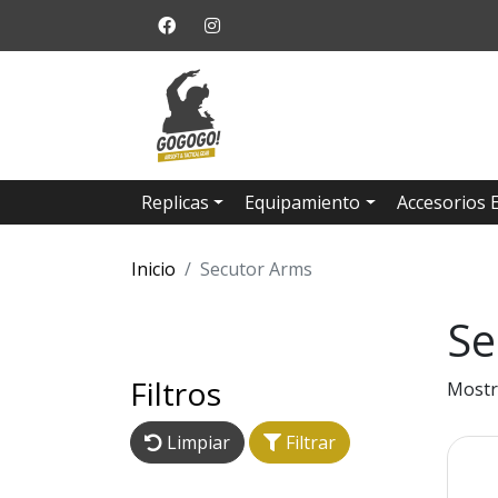
Replicas
Equipamiento
Accesorios 
Inicio
Secutor Arms
Se
Filtros
Mostr
Limpiar
Filtrar