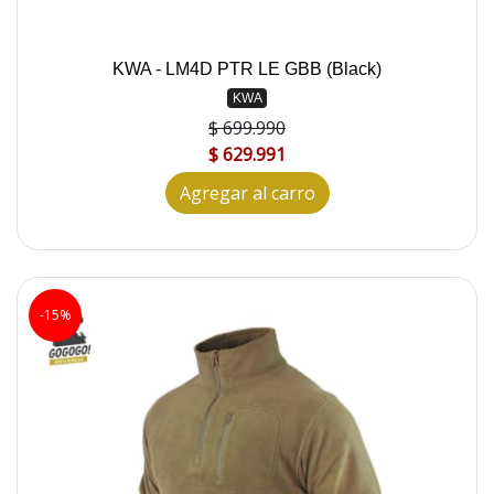
KWA - LM4D PTR LE GBB (Black)
KWA
$ 699.990
$ 629.991
Agregar al carro
-15%