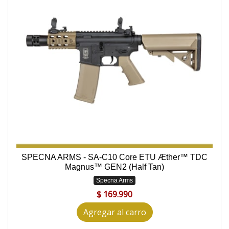
SPECNA ARMS - SA-C10 Core ETU Æther™ TDC
Magnus™ GEN2 (Half Tan)
Specna Arms
$ 169.990
Agregar al carro