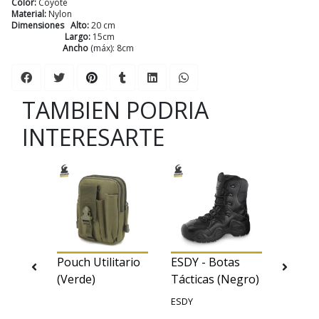
Color:
Coyote
Material:
Nylon
Dimensiones Alto:
20 cm
Largo:
15cm
Ancho
(máx): 8cm
TAMBIEN PODRIA
INTERESARTE
n
Pouch Utilitario
ESDY - Botas
ESDY 
(Verde)
Tácticas (Negro)
Tipo 
(Negr
ESDY
ESDY