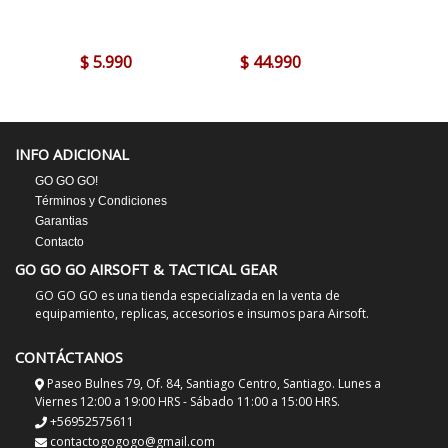
$ 5.990
$ 44.990
$ 12.9
INFO ADICIONAL
GO GO GO!
Términos y Condiciones
Garantias
Contacto
GO GO GO AIRSOFT & TACTICAL GEAR
GO GO GO es una tienda especializada en la venta de
equipamiento, replicas, accesorios e insumos para Airsoft.
CONTÁCTANOS
Paseo Bulnes 79, Of. 84, Santiago Centro, Santiago. Lunes a
Viernes 12:00 a 19:00 HRS - Sábado 11:00 a 15:00 HRS.
+56952575611
contactogogogo@gmail.com