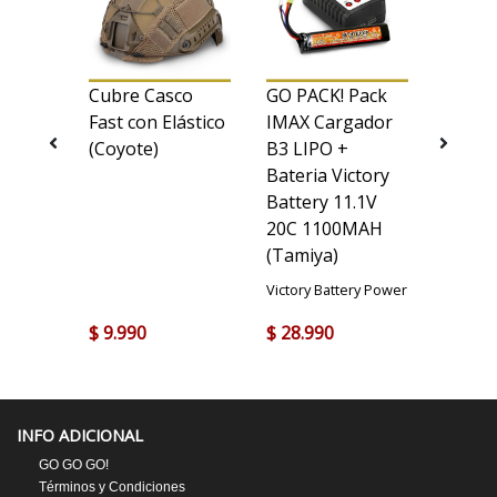
jilla
Cubre Casco
GO PACK! Pack
Antip
Fast con Elástico
IMAX Cargador
Táctic
(Coyote)
B3 LIPO +
(Verde
Bateria Victory
Battery 11.1V
20C 1100MAH
(Tamiya)
Victory Battery Power
$ 9.990
$ 28.990
$ 11.9
INFO ADICIONAL
GO GO GO!
Términos y Condiciones